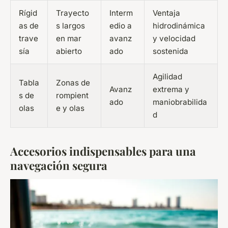
Rígid
Trayecto
Interm
Ventaja
as de
s largos
edio a
hidrodinámica
trave
en mar
avanz
y velocidad
sía
abierto
ado
sostenida
Agilidad
Tabla
Zonas de
Avanz
extrema y
s de
rompient
ado
maniobrabilida
olas
e y olas
d
Accesorios indispensables para una
navegación segura