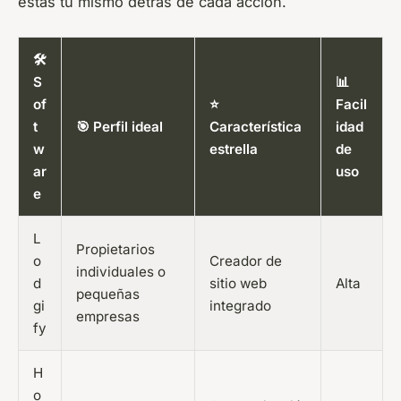
estás tú mismo detrás de cada acción.
🛠️
S
📊
of
⭐
Facil
t
🎯 Perfil ideal
Característica
idad
w
estrella
de
ar
uso
e
L
Propietarios
o
Creador de
individuales o
d
sitio web
Alta
pequeñas
gi
integrado
empresas
fy
H
o