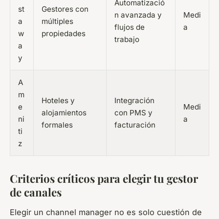
Automatizació
st
Gestores con
n avanzada y
Medi
a
múltiples
flujos de
a
w
propiedades
trabajo
a
y
A
m
Hoteles y
Integración
e
Medi
alojamientos
con PMS y
ni
a
formales
facturación
ti
z
Criterios críticos para elegir tu gestor
de canales
Elegir un
channel manager
no es solo cuestión de